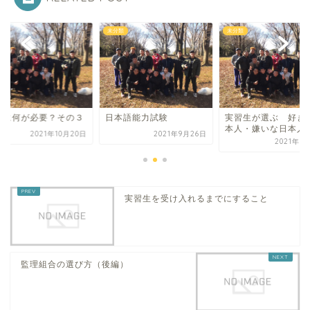
類
未分類
未分類
舎に何が必要？その３
日本語能力試験
実習生が選ぶ 好き
本人・嫌いな日本人
2021年10月20日
2021年9月26日
2021年1
実習生を受け入れるまでにすること
監理組合の選び方（後編）