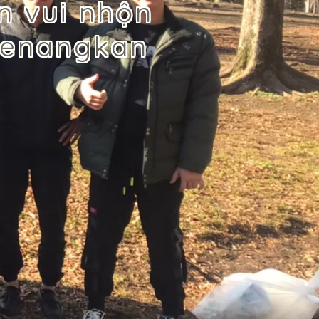
ạn vui nhộn
yenangkan